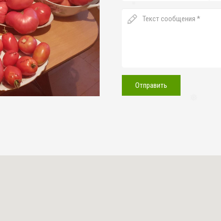
❅
❅
Отправить
❅