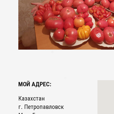
❅
❅
❅
❅
МОЙ АДРЕС:
Казахстан
г. Петропавловск