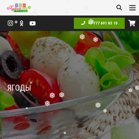
❅
❅
❅
❅
❅
❅
+7 777 691 83 10
❅
❅
❅
❅
ЯГОДЫ
❅
❅
❅
❅
❅
❅
❅
❅
❅