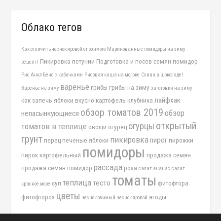
Облако тегов
Как отличить чеснок яровой от озимого
Маринованные помидоры на зиму
Пикировка петунии
Подготовка и посев семян помидор
рецепт!
Рис Анкл Бенс с кабачками
Рисовая каша на молоке
Слива в шоколаде!
варенье
грибы
грибы на зиму
Варенье на зиму
заготовки на зиму
лайфхак
как запечь яблоки вкусно
картофель
клубника
обзор томатов 2019
обзор
непасынкующиеся
открытый
огурцы
томатов в теплице
овощи
огурец
грунт
пикировка
пирог
перец
печеные яблоки
пирожки
помидоры
пирок картофельный
продажа семян
рассада
продажа семян помидор
роза
салат ананас
салат
томаты
теплица
тесто
суп
фитофтора
красное море
цветы
фитофтороз
ягоды
чеснок озимый
чеснок яровой