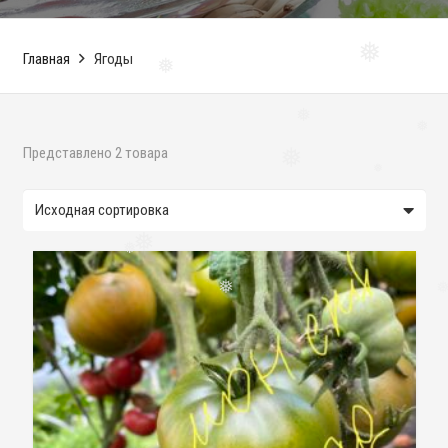
❅
Главная
Ягоды
❅
❅
❅
❅
Представлено 2 товара
❅
❅
❅
❅
❅
❅