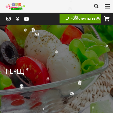
❅
+7 777 691 83 10
❅
❅
❅
❅
❅
❅
❅
❅
ПЕРЕЦ
❅
❅
❅
❅
❅