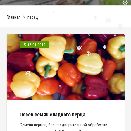
❅
❅
❅
Главная
перец
❅
❅
❅
❅
13.01.2019
❅
❅
❅
❅
❅
❅
❅
❅
❅
Посев семян сладкого перца
Семена перцев, без предварительной обработки