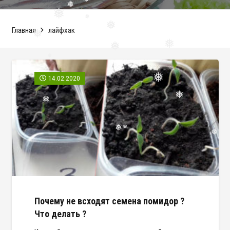
❅
❅
Главная
лайфхак
❅
❅
❅
❅
❅
❅
❅
14.02.2020
❅
❅
❅
❅
❅
❅
❅
Почему не всходят семена помидор ?
Что делать ?