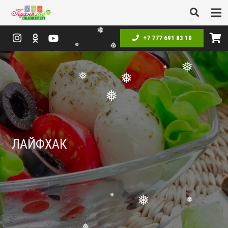
❅
❅
+7 777 691 83 10
❅
❅
❅
❅
❅
❅
❅
❅
ЛАЙФХАК
❅
❅
❅