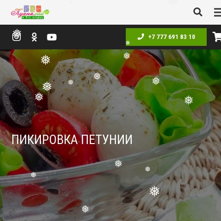
❅
❅
❅
❅
❅
+7 777 691 83 10
❅
❅
❅
❅
❅
❅
❅
❅
❅
❅
ПИКИРОВКА ПЕТУНИИ
❅
❅
❅
❅