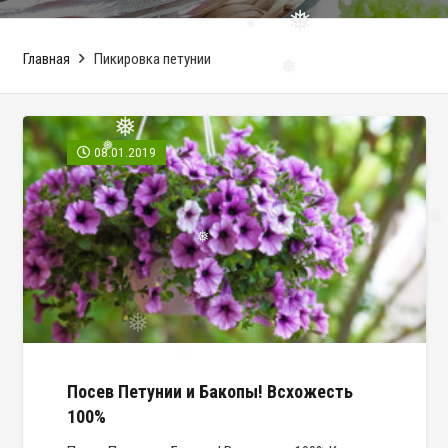
❅
❅
❅
Главная
Пикировка петунии
❅
08.01.2019
❅
❅
❅
❅
❅
Посев Петунии и Бакопы! Всхожесть
100%