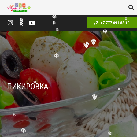
❅
❅
❅
+7 777 691 83 10
❅
❅
❅
❅
❅
❅
❅
❅
ПИКИРОВКА
❅
❅
❅
❅