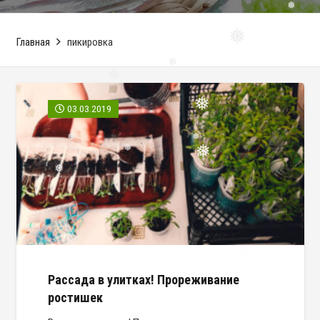
❅
❅
❅
Главная
пикировка
❅
❅
03.03.2019
❅
❅
❅
❅
❅
❅
❅
Рассада в улитках! Прореживание
ростишек