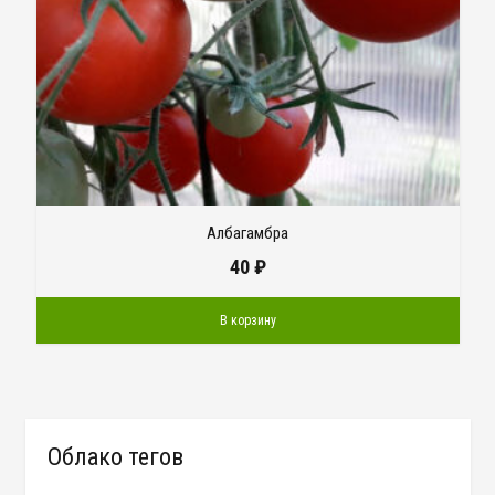
Албагамбра
40
₽
В корзину
Облако тегов