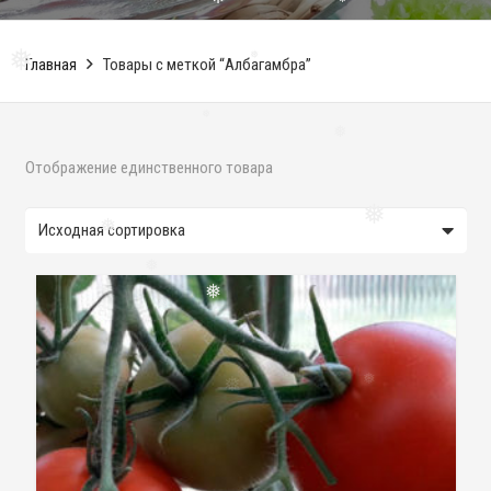
❅
❅
Главная
Товары с меткой “Албагамбра”
❅
❅
❅
❅
Отображение единственного товара
❅
❅
❅
❅
❅