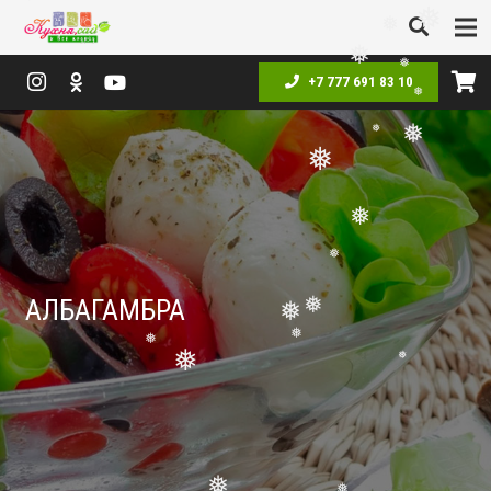
❅
❅
❅
❅
❅
+7 777 691 83 10
❅
❅
❅
❅
❅
❅
АЛБАГАМБРА
❅
❅
❅
❅
❅
❅