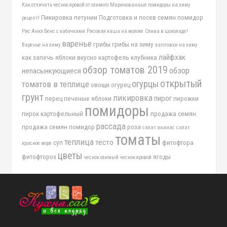
Как отличить чеснок яровой от озимого
Маринованные помидоры на зиму
Пикировка петунии
Подготовка и посев семян помидор
рецепт!
Рис Анкл Бенс с кабачками
Рисовая каша на молоке
Слива в шоколаде!
варенье
грибы
грибы на зиму
Варенье на зиму
заготовки на зиму
лайфхак
как запечь яблоки вкусно
картофель
клубника
обзор томатов 2019
обзор
непасынкующиеся
открытый
огурцы
томатов в теплице
овощи
огурец
грунт
пикировка
пирог
перец
печеные яблоки
пирожки
помидоры
пирок картофельный
продажа семян
рассада
продажа семян помидор
роза
салат ананас
салат
томаты
теплица
тесто
суп
фитофтора
красное море
цветы
фитофтороз
ягоды
чеснок озимый
чеснок яровой