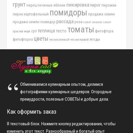
грунт
пикировка
пирог
перец
печеные яблоки
пирожки
помидоры
пирок картофельный
продажа семян
рассада
продажа семян помидор
роза
салат ананас
салат
томаты
теплица
тесто
суп
фитофтора
красное море
цветы
фитофтороз
ягоды
чеснок озимый
чеснок яровой
Обмениваемся кулинарным опытом, делимся
фотографиями кулинарных шедевров. Огородные
премудрости, полезные СОВЕТЫ и добрые дела.
Как оформить заказ
Я текстовый блок. Нажмите кнопку редактирования, чтобы
изменить этот текст. Разнообразный и богатый опыт