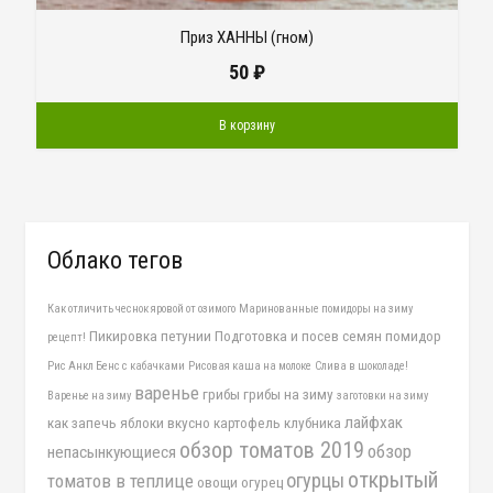
Приз ХАННЫ (гном)
50
₽
В корзину
Облако тегов
Как отличить чеснок яровой от озимого
Маринованные помидоры на зиму
Пикировка петунии
Подготовка и посев семян помидор
рецепт!
Рис Анкл Бенс с кабачками
Рисовая каша на молоке
Слива в шоколаде!
варенье
грибы
грибы на зиму
Варенье на зиму
заготовки на зиму
лайфхак
как запечь яблоки вкусно
картофель
клубника
обзор томатов 2019
обзор
непасынкующиеся
открытый
огурцы
томатов в теплице
овощи
огурец