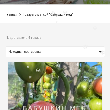
Главная
Товары с меткой “бабушкин мед”
❅
❅
❅
❅
Представлено 4 товара
❅
❅
❅
❅
❅
❅
❅
❅
❅
❅