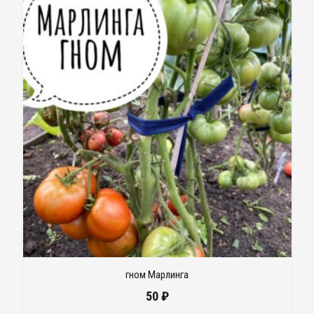
гном Марлинга
50
₽