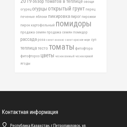
2019
обзор томатов в теплице
овощи
открытый грунт
огурцы
огурец
перец
пикировка
пирог
печеные яблоки
пирожки
помидоры
пирок картофельный
продажа семян
продажа семян помидор
рассада
роза
суп
салат ананас
салат красное море
томаты
теплица
тесто
фитофтора
цветы
фитофтороз
чеснок озимый
чеснок яровой
ягоды
Контактная информация
Республика Казахстан, г.Петропавловск, ул.