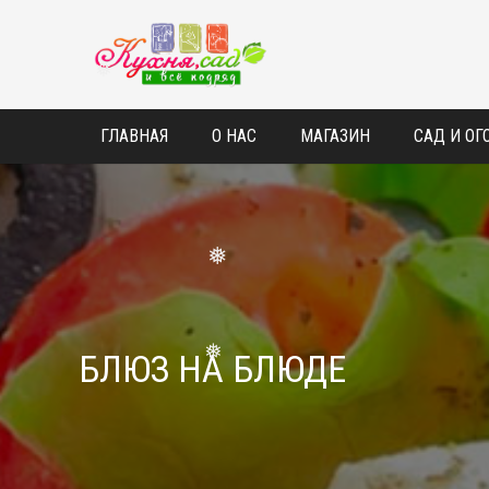
❅
❅
ГЛАВНАЯ
О НАС
МАГАЗИН
САД И ОГ
❅
БЛЮЗ НА БЛЮДЕ
❅