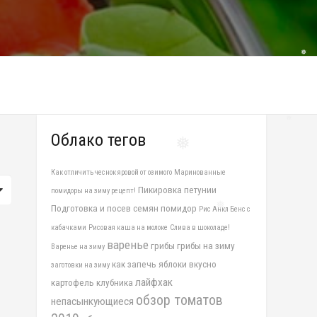
❅
Облако тегов
❅
❅
Как отличить чеснок яровой от озимого
Маринованные
Пикировка петунии
помидоры на зиму рецепт!
Подготовка и посев семян помидор
Рис Анкл Бенс с
❅
кабачками
Рисовая каша на молоке
Слива в шоколаде!
варенье
грибы
грибы на зиму
Варенье на зиму
как запечь яблоки вкусно
заготовки на зиму
лайфхак
картофель
клубника
обзор томатов
непасынкующиеся