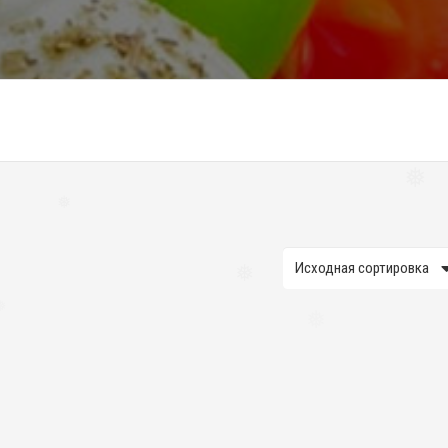
❅
❅
❅
❅
❅
❅