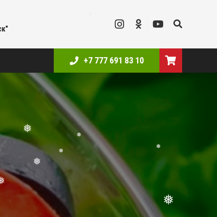
ск"
❅
+7 777 691 83 10
❅
❅
❅
❅
❅
❅
❅