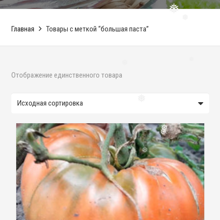
❅
❅
❅
Главная
Товары с меткой “большая паста”
❅
❅
Отображение единственного товара
❅
❅
❅
❅
❅