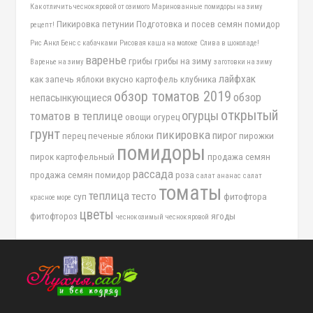
Как отличить чеснок яровой от озимого
Маринованные помидоры на зиму
Пикировка петунии
Подготовка и посев семян помидор
рецепт!
Рис Анкл Бенс с кабачками
Рисовая каша на молоке
Слива в шоколаде!
варенье
грибы
грибы на зиму
Варенье на зиму
заготовки на зиму
лайфхак
как запечь яблоки вкусно
картофель
клубника
обзор томатов 2019
обзор
непасынкующиеся
открытый
огурцы
томатов в теплице
овощи
огурец
грунт
пикировка
пирог
перец
печеные яблоки
пирожки
помидоры
пирок картофельный
продажа семян
рассада
продажа семян помидор
роза
салат ананас
салат
томаты
теплица
тесто
суп
фитофтора
красное море
цветы
фитофтороз
ягоды
чеснок озимый
чеснок яровой