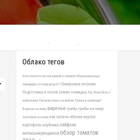
❅
❅
Облако тегов
❅
Как отличить чеснок яровой от озимого
Маринованные
Пикировка петунии
помидоры на зиму рецепт!
Подготовка и посев семян помидор
Рис Анкл Бенс с
кабачками
Рисовая каша на молоке
Слива в шоколаде!
❅
❅
варенье
грибы
грибы на зиму
Варенье на зиму
как запечь яблоки вкусно
заготовки на зиму
лайфхак
картофель
клубника
обзор томатов
непасынкующиеся