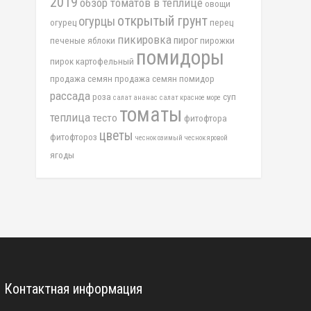
2019
обзор томатов в теплице
овощи
открытый грунт
огурцы
огурец
перец
пикировка
пирог
печеные яблоки
пирожки
помидоры
пирок картофельный
продажа семян
продажа семян помидор
рассада
роза
суп
салат ананас
салат красное море
томаты
теплица
тесто
фитофтора
цветы
фитофтороз
чеснок озимый
чеснок яровой
ягоды
Контактная информация