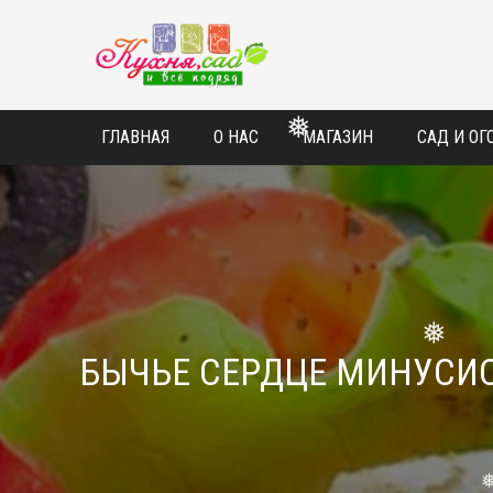
ГЛАВНАЯ
О НАС
МАГАЗИН
САД И ОГ
❅
❅
БЫЧЬЕ СЕРДЦЕ МИНУСИ