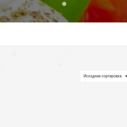
❅
❅
❅
❅
❅
❅