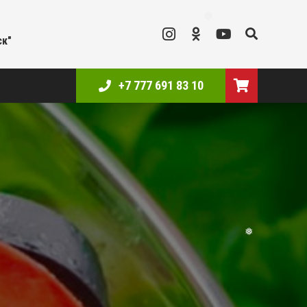
❅
ск"
+7 777 691 83 10
❅
❅
❅