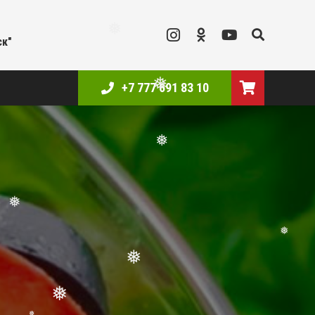
❅
ск"
+7 777 691 83 10
❅
❅
❅
❅
❅
❅