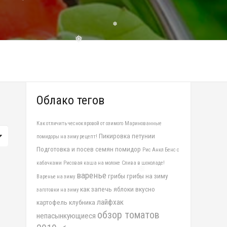
❅
❅
❅
Облако тегов
Как отличить чеснок яровой от озимого
Маринованные
Пикировка петунии
помидоры на зиму рецепт!
Подготовка и посев семян помидор
Рис Анкл Бенс с
кабачками
Рисовая каша на молоке
Слива в шоколаде!
варенье
грибы
грибы на зиму
Варенье на зиму
❅
как запечь яблоки вкусно
заготовки на зиму
лайфхак
картофель
клубника
обзор томатов
непасынкующиеся