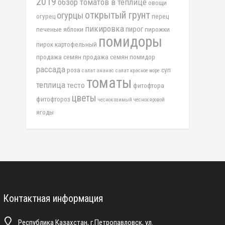
2019
обзор томатов в теплице
овощи
открытый грунт
огурцы
огурец
перец
пикировка
пирог
печеные яблоки
пирожки
помидоры
пирок картофельный
продажа семян
продажа семян помидор
рассада
роза
суп
салат ананас
салат красное море
томаты
теплица
тесто
фитофтора
цветы
фитофтороз
чеснок озимый
чеснок яровой
ягоды
Контактная информация
Республика Казахстан, г.Петропавловск, ул.