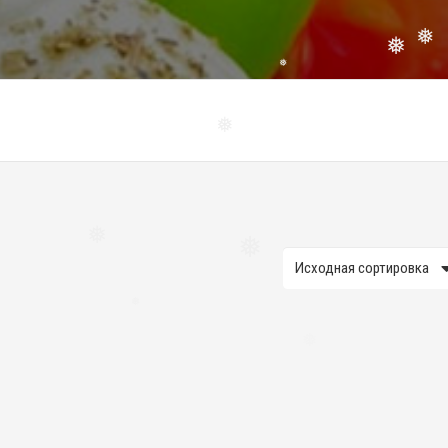
❅
❅
❅
❅
❅
❅
❅
❅