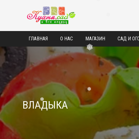
❅
❅
ГЛАВНАЯ
О НАС
МАГАЗИН
САД И ОГ
❅
❅
ВЛАДЫКА
❅