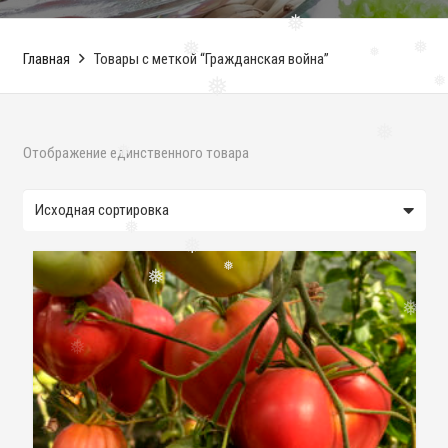
❅
❅
Главная
Товары с меткой “Гражданская война”
❅
❅
❅
❅
❅
❅
Отображение единственного товара
❅
❅
❅
❅
❅
❅
❅