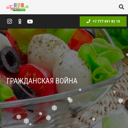
+7 777 691 83 10
ГРАЖДАНСКАЯ ВОЙНА
❅
❅
❅
❅
❅
❅
❅
❅
❅
❅
❅