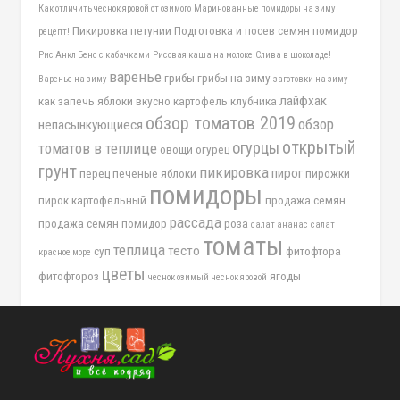
Как отличить чеснок яровой от озимого
Маринованные помидоры на зиму
Пикировка петунии
Подготовка и посев семян помидор
рецепт!
Рис Анкл Бенс с кабачками
Рисовая каша на молоке
Слива в шоколаде!
варенье
грибы
грибы на зиму
Варенье на зиму
заготовки на зиму
лайфхак
как запечь яблоки вкусно
картофель
клубника
обзор томатов 2019
обзор
непасынкующиеся
открытый
огурцы
томатов в теплице
овощи
огурец
грунт
пикировка
пирог
перец
печеные яблоки
пирожки
помидоры
пирок картофельный
продажа семян
рассада
продажа семян помидор
роза
салат ананас
салат
томаты
теплица
тесто
суп
фитофтора
красное море
цветы
фитофтороз
ягоды
чеснок озимый
чеснок яровой