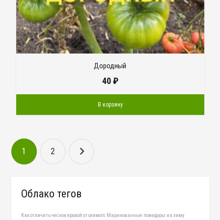
Дородный
40
₽
В корзину
Навигация
1
2
по
записям
Облако тегов
Как отличить чеснок яровой от озимого
Маринованные помидоры на зиму