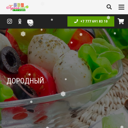
❅
❅
❅
❅
❅
+7 777 691 83 10
❅
❅
❅
❅
❅
❅
❅
❅
❅
❅
❅
ДОРОДНЫЙ
❅
❅
❅
❅