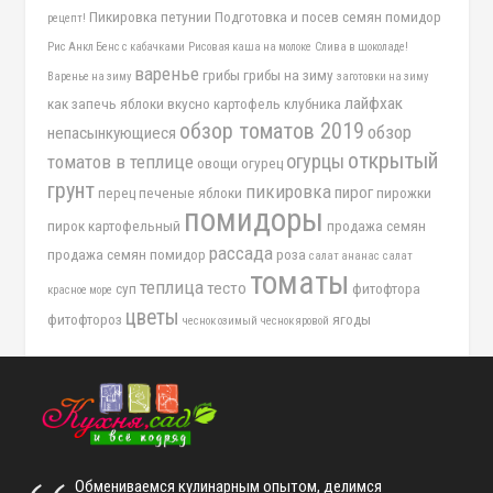
Пикировка петунии
Подготовка и посев семян помидор
рецепт!
Рис Анкл Бенс с кабачками
Рисовая каша на молоке
Слива в шоколаде!
варенье
грибы
грибы на зиму
Варенье на зиму
заготовки на зиму
лайфхак
как запечь яблоки вкусно
картофель
клубника
обзор томатов 2019
обзор
непасынкующиеся
открытый
огурцы
томатов в теплице
овощи
огурец
грунт
пикировка
пирог
перец
печеные яблоки
пирожки
помидоры
пирок картофельный
продажа семян
рассада
продажа семян помидор
роза
салат ананас
салат
томаты
теплица
тесто
суп
фитофтора
красное море
цветы
фитофтороз
ягоды
чеснок озимый
чеснок яровой
Обмениваемся кулинарным опытом, делимся