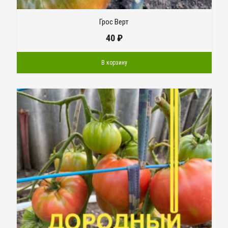
Грос Верт
40
₽
В корзину