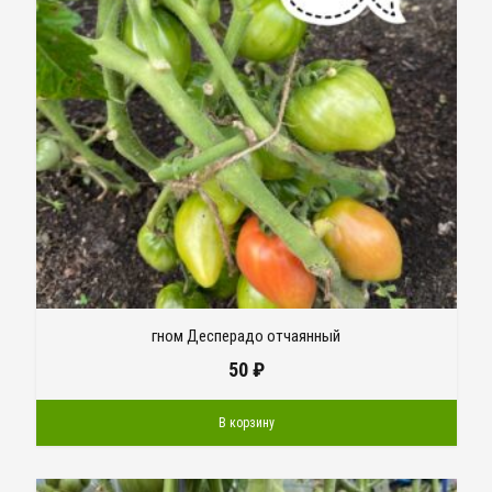
гном Десперадо отчаянный
50
₽
В корзину