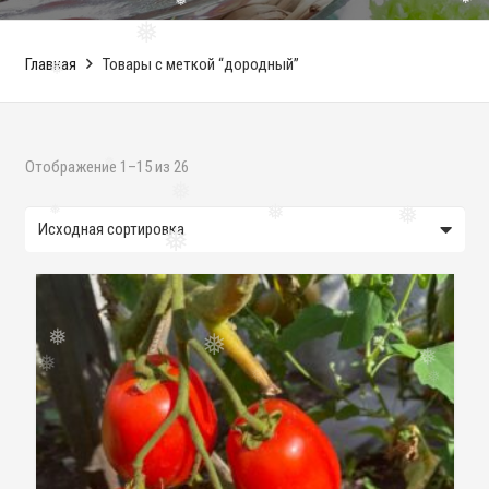
Главная
Товары с меткой “дородный”
❅
❅
❅
Отображение 1–15 из 26
❅
❅
❅
❅
❅
❅