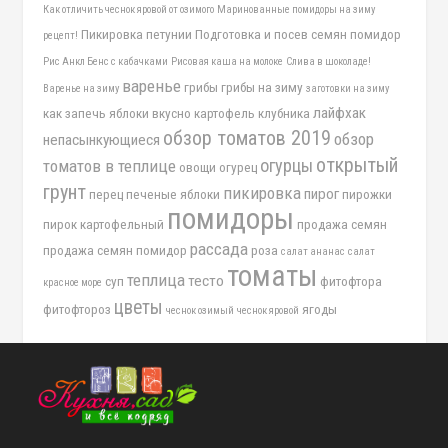
Как отличить чеснок яровой от озимого
Маринованные помидоры на зиму
Пикировка петунии
Подготовка и посев семян помидор
рецепт!
Рис Анкл Бенс с кабачками
Рисовая каша на молоке
Слива в шоколаде!
варенье
грибы
грибы на зиму
Варенье на зиму
заготовки на зиму
лайфхак
как запечь яблоки вкусно
картофель
клубника
обзор томатов 2019
обзор
непасынкующиеся
открытый
огурцы
томатов в теплице
овощи
огурец
грунт
пикировка
пирог
перец
печеные яблоки
пирожки
помидоры
пирок картофельный
продажа семян
рассада
продажа семян помидор
роза
салат ананас
салат
томаты
теплица
тесто
суп
фитофтора
красное море
цветы
фитофтороз
ягоды
чеснок озимый
чеснок яровой