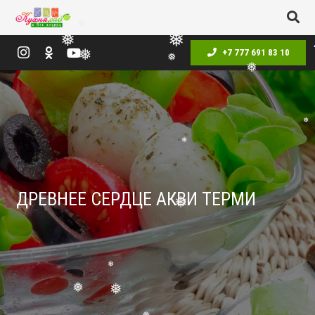
❅
❅
❅
+7 777 691 83 10
❅
❅
❅
❅
❅
ДРЕВНЕЕ СЕРДЦЕ АКВИ ТЕРМИ
❅
❅
❅
❅