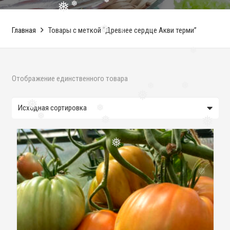
❅
❅
❅
Главная
Товары с меткой “Древнее сердце Акви терми”
❅
❅
❅
Отображение единственного товара
❅
❅
❅
❅
❅
❅
❅
❅
❅
❅