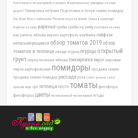
Как отличить чеснок яровой от озимого
Маринованные помидоры на зиму
Пикировка петунии
Подготовка и посев семян помидор
рецепт!
Рис Анкл Бенс с кабачками
Рисовая каша на молоке
Слива в шоколаде!
варенье
грибы
грибы на зиму
Варенье на зиму
заготовки на зиму
лайфхак
как запечь яблоки вкусно
картофель
клубника
обзор томатов 2019
обзор
непасынкующиеся
открытый
огурцы
томатов в теплице
овощи
огурец
грунт
пикировка
пирог
перец
печеные яблоки
пирожки
помидоры
пирок картофельный
продажа семян
рассада
продажа семян помидор
роза
салат ананас
салат
томаты
теплица
тесто
суп
фитофтора
красное море
цветы
фитофтороз
ягоды
чеснок озимый
чеснок яровой