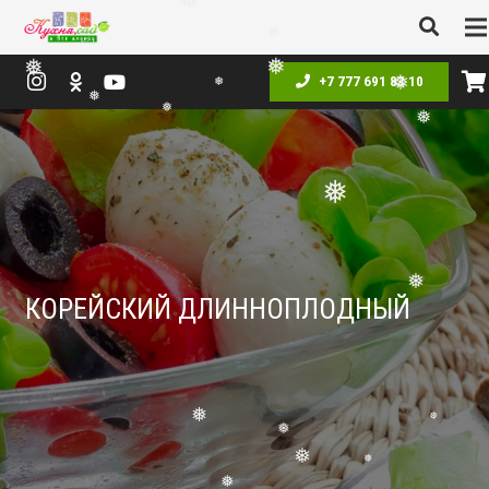
❅
❅
❅
+7 777 691 83 10
❅
❅
❅
❅
❅
❅
❅
❅
КОРЕЙСКИЙ ДЛИННОПЛОДНЫЙ
❅
❅
❅
❅
❅