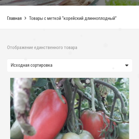
❅
Главная
Товары с меткой “корейский длинноплодный”
❅
❅
❅
❅
Отображение единственного товара
❅
❅
❅
❅
❅
❅
❅
❅