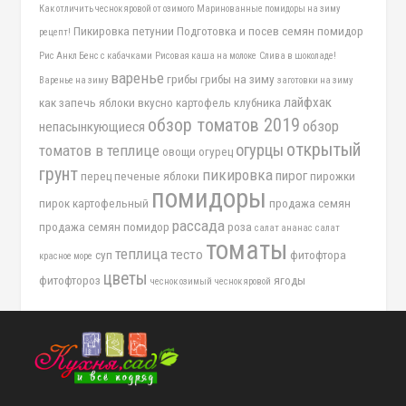
Как отличить чеснок яровой от озимого
Маринованные помидоры на зиму
Пикировка петунии
Подготовка и посев семян помидор
рецепт!
Рис Анкл Бенс с кабачками
Рисовая каша на молоке
Слива в шоколаде!
варенье
грибы
грибы на зиму
Варенье на зиму
заготовки на зиму
лайфхак
как запечь яблоки вкусно
картофель
клубника
обзор томатов 2019
обзор
непасынкующиеся
открытый
огурцы
томатов в теплице
овощи
огурец
грунт
пикировка
пирог
перец
печеные яблоки
пирожки
помидоры
пирок картофельный
продажа семян
рассада
продажа семян помидор
роза
салат ананас
салат
томаты
теплица
тесто
суп
фитофтора
красное море
цветы
фитофтороз
ягоды
чеснок озимый
чеснок яровой