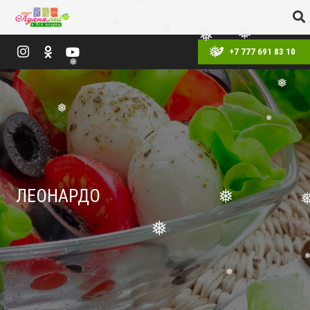
❅
❅
❅
❅
❅
+7 777 691 83 10
❅
❅
❅
❅
❅
ЛЕОНАРДО
❅
❅
❅
❅