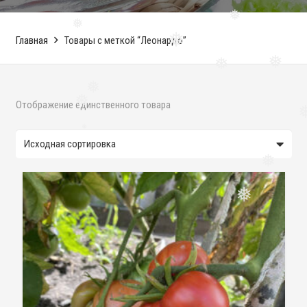
❅
❅
Главная
Товары с меткой “Леонардо”
❅
❅
❅
❅
Отображение единственного товара
❅
❅
❅
❅
❅