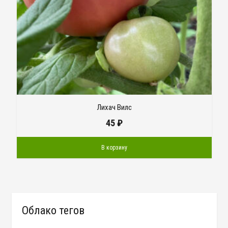
Лихач Вилс
45
₽
В корзину
Облако тегов