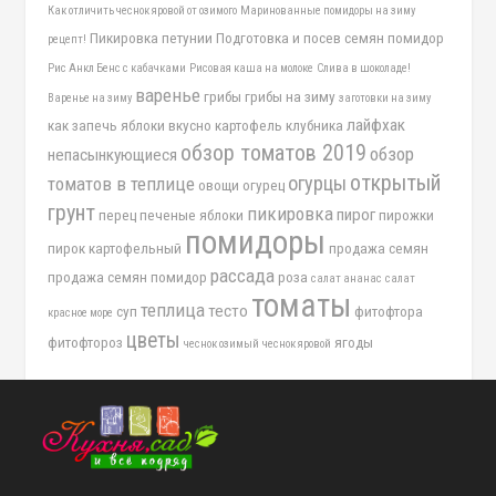
Как отличить чеснок яровой от озимого
Маринованные помидоры на зиму
Пикировка петунии
Подготовка и посев семян помидор
рецепт!
Рис Анкл Бенс с кабачками
Рисовая каша на молоке
Слива в шоколаде!
варенье
грибы
грибы на зиму
Варенье на зиму
заготовки на зиму
лайфхак
как запечь яблоки вкусно
картофель
клубника
обзор томатов 2019
обзор
непасынкующиеся
открытый
огурцы
томатов в теплице
овощи
огурец
грунт
пикировка
пирог
перец
печеные яблоки
пирожки
помидоры
пирок картофельный
продажа семян
рассада
продажа семян помидор
роза
салат ананас
салат
томаты
теплица
тесто
суп
фитофтора
красное море
цветы
фитофтороз
ягоды
чеснок озимый
чеснок яровой