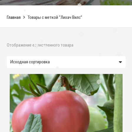
❅
❅
Главная
Товары с меткой “Лихач Вилс”
❅
❅
Отображение единственного товара
❅
❅
❅
❅
❅
❅
❅
❅
❅