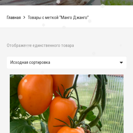
❅
❅
Главная
Товары с меткой “Манго Джанго”
❅
❅
❅
Отображение единственного товара
❅
❅
❅
❅
❅
❅
❅