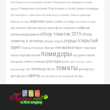
Как отличить чеснок яровой от озимого
Маринованные помидоры на зиму
Пикировка петунии
Подготовка и посев семян помидор
рецепт!
Рис Анкл Бенс с кабачками
Рисовая каша на молоке
Слива в шоколаде!
варенье
грибы
грибы на зиму
Варенье на зиму
заготовки на зиму
лайфхак
как запечь яблоки вкусно
картофель
клубника
обзор томатов 2019
обзор
непасынкующиеся
открытый
огурцы
томатов в теплице
овощи
огурец
грунт
пикировка
пирог
перец
печеные яблоки
пирожки
помидоры
пирок картофельный
продажа семян
рассада
продажа семян помидор
роза
салат ананас
салат
томаты
теплица
тесто
суп
фитофтора
красное море
цветы
фитофтороз
ягоды
чеснок озимый
чеснок яровой