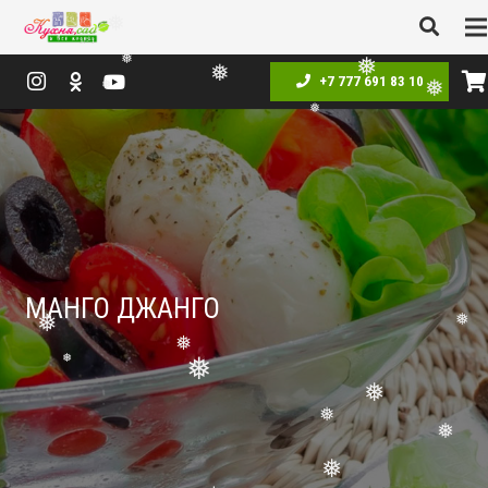
❅
❅
+7 777 691 83 10
❅
❅
❅
❅
❅
МАНГО ДЖАНГО
❅
❅
❅
❅
❅
❅
❅
❅
❅