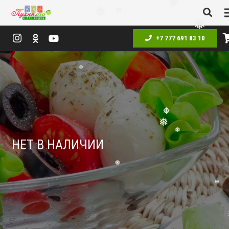
❅
❅
❅
❅
❅
❅
+7 777 691 83 10
❅
❅
❅
❅
НЕТ В НАЛИЧИИ
❅
❅