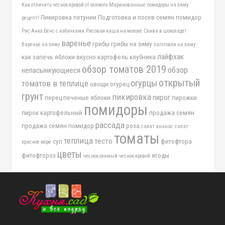
Как отличить чеснок яровой от озимого
Маринованные помидоры на зиму
Пикировка петунии
Подготовка и посев семян помидор
рецепт!
Рис Анкл Бенс с кабачками
Рисовая каша на молоке
Слива в шоколаде!
варенье
грибы
грибы на зиму
Варенье на зиму
заготовки на зиму
лайфхак
как запечь яблоки вкусно
картофель
клубника
обзор томатов 2019
обзор
непасынкующиеся
открытый
огурцы
томатов в теплице
овощи
огурец
грунт
пикировка
пирог
перец
печеные яблоки
пирожки
помидоры
пирок картофельный
продажа семян
рассада
продажа семян помидор
роза
салат ананас
салат
томаты
теплица
тесто
суп
фитофтора
красное море
цветы
фитофтороз
ягоды
чеснок озимый
чеснок яровой