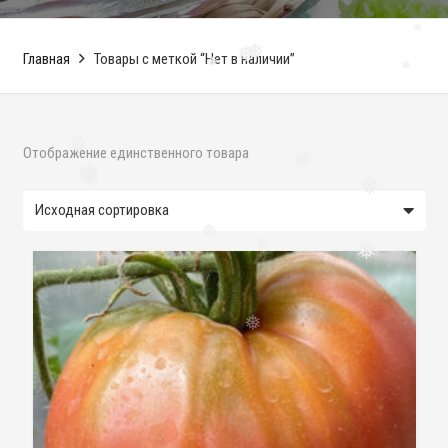
❅
Главная
Товары с меткой “Нет в наличии”
❅
❅
❅
❅
Отображение единственного товара
❅
❅
❅
❅
❅
❅
❅
❅
❅