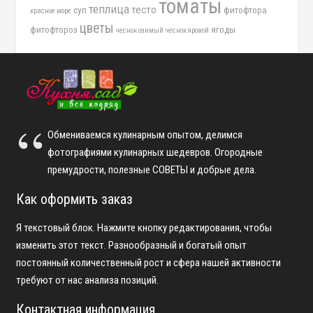
томаты
теплица
тесто
суп
фитофтора
красное море
цветы
фитофтороз
ягоды
чеснок озимый
чеснок яровой
Обмениваемся кулинарным опытом, делимся
фотографиями кулинарных шедевров. Огородные
премудрости, полезные СОВЕТЫ и добрые дела.
Как оформить заказ
Я текстовый блок. Нажмите кнопку редактирования, чтобы
изменить этот текст. Разнообразный и богатый опыт
постоянный количественный рост и сфера нашей активности
требуют от нас анализа позиций.
Контактная информация