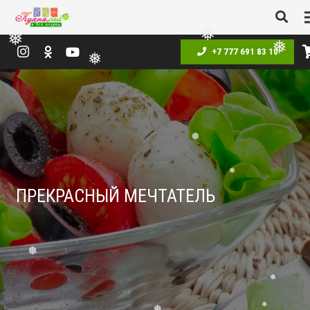
❅
❅
❅
❅
❅
+7 777 691 83 10
❅
❅
❅
❅
ПРЕКРАСНЫЙ МЕЧТАТЕЛЬ
❅
❅
❅