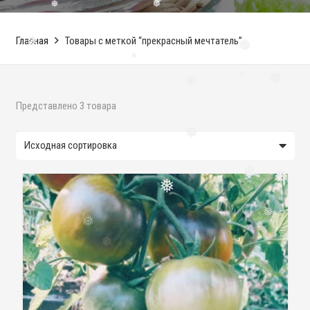
❅
❅
❅
❅
Главная
Товары с меткой “прекрасный мечтатель”
❅
❅
❅
❅
❅
❅
Представлено 3 товара
❅
❅
❅
❅
❅
❅