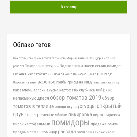
В корзину
Облако тегов
Как отличить чеснок яровой от озимого
Маринованные помидоры на зиму
Пикировка петунии
Подготовка и посев семян помидор
рецепт!
Рис Анкл Бенс с кабачками
Рисовая каша на молоке
Слива в шоколаде!
варенье
грибы
грибы на зиму
Варенье на зиму
заготовки на зиму
лайфхак
как запечь яблоки вкусно
картофель
клубника
обзор томатов 2019
обзор
непасынкующиеся
открытый
огурцы
томатов в теплице
овощи
огурец
грунт
пикировка
пирог
перец
печеные яблоки
пирожки
помидоры
пирок картофельный
продажа семян
рассада
продажа семян помидор
роза
салат ананас
салат