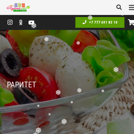
❅
❅
+7 777 691 83 10
❅
❅
❅
❅
❅
РАРИТЕТ
❅
❅
❅
❅
❅
❅
❅