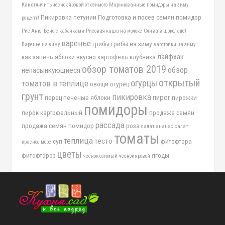
Как отличить чеснок яровой от озимого
Маринованные помидоры на зиму
Пикировка петунии
Подготовка и посев семян помидор
рецепт!
Рис Анкл Бенс с кабачками
Рисовая каша на молоке
Слива в шоколаде!
варенье
грибы
грибы на зиму
Варенье на зиму
заготовки на зиму
лайфхак
как запечь яблоки вкусно
картофель
клубника
обзор томатов 2019
обзор
непасынкующиеся
открытый
огурцы
томатов в теплице
овощи
огурец
грунт
пикировка
пирог
перец
печеные яблоки
пирожки
помидоры
пирок картофельный
продажа семян
рассада
продажа семян помидор
роза
салат ананас
салат
томаты
теплица
тесто
суп
фитофтора
красное море
цветы
фитофтороз
ягоды
чеснок озимый
чеснок яровой