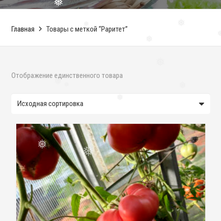
❅
❅
Главная
Товары с меткой “Раритет”
❅
❅
❅
❅
❅
Отображение единственного товара
❅
❅
❅
❅
❅
❅