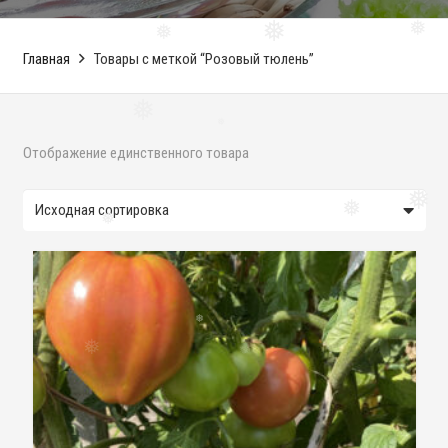
❅
❅
❅
Главная
Товары с меткой “Розовый тюлень”
❅
❅
Отображение единственного товара
❅
❅
❅
❅