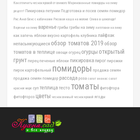
Как отличить чеснок яровой от озимого
Маринованные помидоры на зиму
Пикировка петунии
Подготовка и посев семян помидор
рецепт!
Рис Анкл Бенс с кабачками
Рисовая каша на молоке
Слива в шоколаде!
варенье
грибы
грибы на зиму
Варенье на зиму
заготовки на зиму
лайфхак
как запечь яблоки вкусно
картофель
клубника
обзор томатов 2019
обзор
непасынкующиеся
открытый
огурцы
томатов в теплице
овощи
огурец
грунт
пикировка
пирог
перец
печеные яблоки
пирожки
помидоры
пирок картофельный
продажа семян
рассада
продажа семян помидор
роза
салат ананас
салат
томаты
теплица
тесто
суп
фитофтора
красное море
цветы
фитофтороз
ягоды
чеснок озимый
чеснок яровой