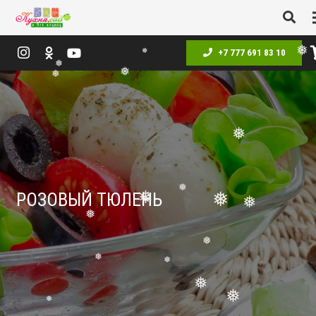
+7 777 691 83 10
❅
❅
❅
❅
❅
РОЗОВЫЙ ТЮЛЕНЬ
❅
❅
❅
❅
❅
❅
❅
❅
❅
❅
❅