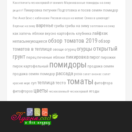
Как отличить чеснок яровой от озимого
Маринованные помидоры на зиму
Пикировка петунии
Подготовка и посев семян помидор
рецепт!
Рис Анкл Бенс с кабачками
Рисовая каша на молоке
Слива в шоколаде!
варенье
грибы
грибы на зиму
Варенье на зиму
заготовки на зиму
лайфхак
как запечь яблоки вкусно
картофель
клубника
обзор томатов 2019
обзор
непасынкующиеся
открытый
огурцы
томатов в теплице
овощи
огурец
грунт
пикировка
пирог
перец
печеные яблоки
пирожки
помидоры
пирок картофельный
продажа семян
рассада
продажа семян помидор
роза
салат ананас
салат
томаты
теплица
тесто
суп
фитофтора
красное море
цветы
фитофтороз
ягоды
чеснок озимый
чеснок яровой