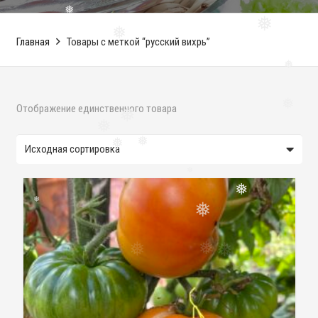
❅
❅
❅
❅
Главная
Товары с меткой “русский вихрь”
❅
Отображение единственного товара
❅
❅
❅
❅
❅
❅
❅
❅
❅