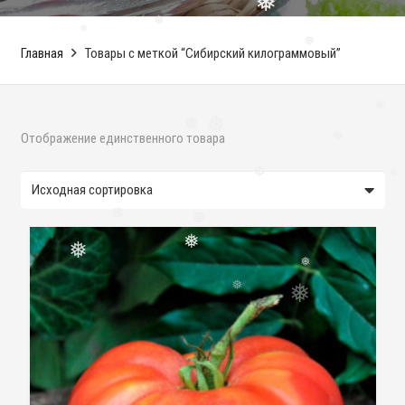
❅
❅
❅
Главная
Товары с меткой “Сибирский килограммовый”
❅
❅
❅
❅
Отображение единственного товара
❅
❅
❅
❅
❅
❅
❅
❅
❅
❅