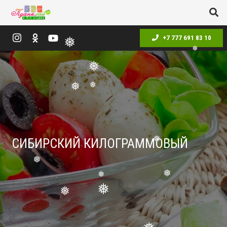
+7 777 691 83 10
❅
❅
❅
❅
❅
СИБИРСКИЙ КИЛОГРАММОВЫЙ
❅
❅
❅
❅
❅
❅