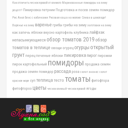
Как отличить чеснок яровой от озимого
Маринованные помидоры на зиму
Пикировка петунии
Подготовка и посев семян помидор
рецепт!
Рис Анкл Бенс с кабачками
Рисовая каша на молоке
Слива в шоколаде!
варенье
грибы
грибы на зиму
Варенье на зиму
заготовки на зиму
лайфхак
как запечь яблоки вкусно
картофель
клубника
обзор томатов 2019
обзор
непасынкующиеся
открытый
огурцы
томатов в теплице
овощи
огурец
грунт
пикировка
пирог
перец
печеные яблоки
пирожки
помидоры
пирок картофельный
продажа семян
рассада
продажа семян помидор
роза
салат ананас
салат
томаты
теплица
тесто
суп
фитофтора
красное море
цветы
фитофтороз
ягоды
чеснок озимый
чеснок яровой