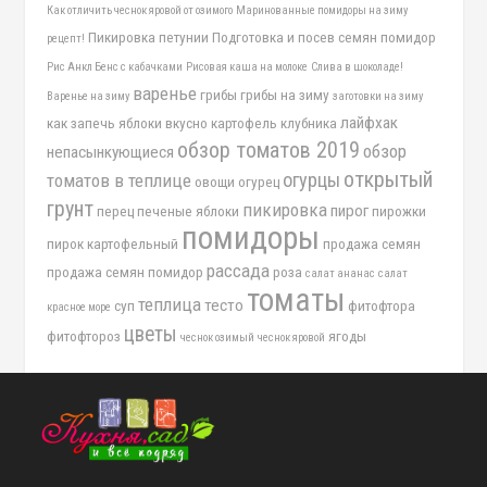
Как отличить чеснок яровой от озимого
Маринованные помидоры на зиму
Пикировка петунии
Подготовка и посев семян помидор
рецепт!
Рис Анкл Бенс с кабачками
Рисовая каша на молоке
Слива в шоколаде!
варенье
грибы
грибы на зиму
Варенье на зиму
заготовки на зиму
лайфхак
как запечь яблоки вкусно
картофель
клубника
обзор томатов 2019
обзор
непасынкующиеся
открытый
огурцы
томатов в теплице
овощи
огурец
грунт
пикировка
пирог
перец
печеные яблоки
пирожки
помидоры
пирок картофельный
продажа семян
рассада
продажа семян помидор
роза
салат ананас
салат
томаты
теплица
тесто
суп
фитофтора
красное море
цветы
фитофтороз
ягоды
чеснок озимый
чеснок яровой