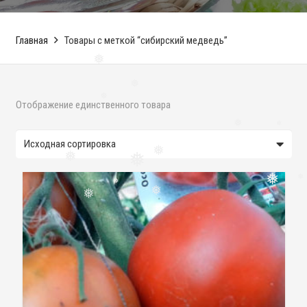
Главная
Товары с меткой “сибирский медведь”
❅
❅
Отображение единственного товара
❅
❅
❅
❅
❅
❅
❅
❅
❅
❅
❅