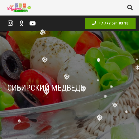
❅
+7 777 691 83 10
❅
❅
❅
❅
❅
❅
СИБИРСКИЙ МЕДВЕДЬ
❅
❅
❅
❅
❅
❅
❅
❅