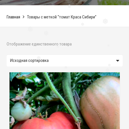
❅
Главная
Товары с меткой “томат Краса Сибири”
❅
❅
❅
❅
Отображение единственного товара
❅
❅
❅
❅
❅
❅
❅
❅