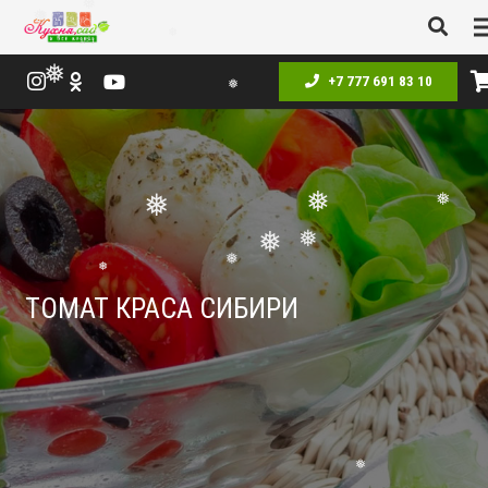
❅
❅
❅
❅
❅
+7 777 691 83 10
❅
❅
❅
❅
❅
❅
❅
❅
❅
ТОМАТ КРАСА СИБИРИ
❅