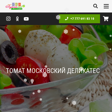
❅
❅
+7 777 691 83 10
❅
❅
❅
❅
❅
❅
ТОМАТ МОСКОВСКИЙ ДЕЛИКАТЕС
❅
❅
❅
❅
❅
❅
❅
❅
❅
❅
❅