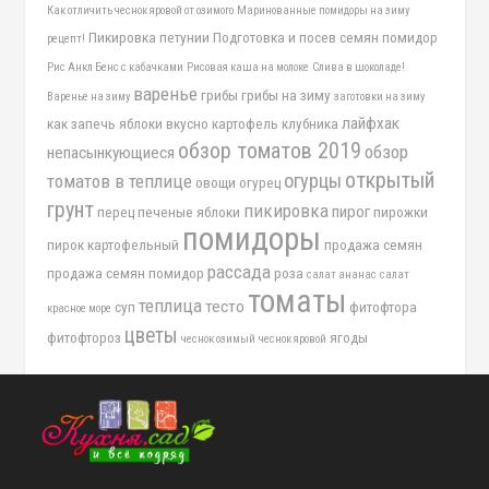
Как отличить чеснок яровой от озимого
Маринованные помидоры на зиму
Пикировка петунии
Подготовка и посев семян помидор
рецепт!
Рис Анкл Бенс с кабачками
Рисовая каша на молоке
Слива в шоколаде!
варенье
грибы
грибы на зиму
Варенье на зиму
заготовки на зиму
лайфхак
как запечь яблоки вкусно
картофель
клубника
обзор томатов 2019
обзор
непасынкующиеся
открытый
огурцы
томатов в теплице
овощи
огурец
грунт
пикировка
пирог
перец
печеные яблоки
пирожки
помидоры
пирок картофельный
продажа семян
рассада
продажа семян помидор
роза
салат ананас
салат
томаты
теплица
тесто
суп
фитофтора
красное море
цветы
фитофтороз
ягоды
чеснок озимый
чеснок яровой