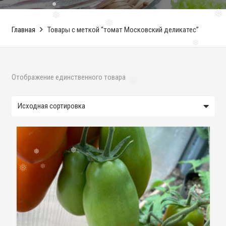
❅
❅
❅
❅
Главная
Товары с меткой “томат Московский деликатес”
❅
Отображение единственного товара
❅
❅
❅
❅
❅