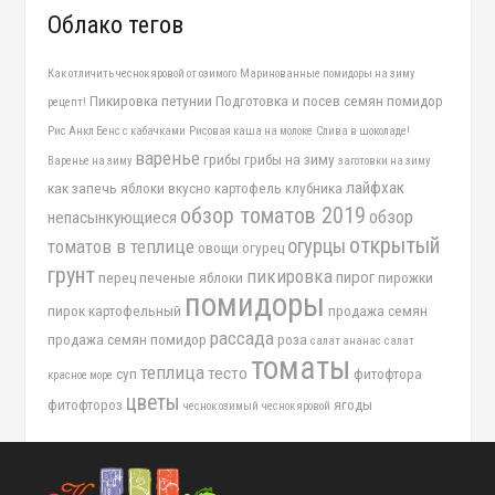
Облако тегов
Как отличить чеснок яровой от озимого
Маринованные помидоры на зиму
Пикировка петунии
Подготовка и посев семян помидор
рецепт!
Рис Анкл Бенс с кабачками
Рисовая каша на молоке
Слива в шоколаде!
варенье
грибы
грибы на зиму
Варенье на зиму
заготовки на зиму
лайфхак
как запечь яблоки вкусно
картофель
клубника
обзор томатов 2019
обзор
непасынкующиеся
открытый
огурцы
томатов в теплице
овощи
огурец
грунт
пикировка
пирог
перец
печеные яблоки
пирожки
помидоры
пирок картофельный
продажа семян
рассада
продажа семян помидор
роза
салат ананас
салат
томаты
теплица
тесто
суп
фитофтора
красное море
цветы
фитофтороз
ягоды
чеснок озимый
чеснок яровой