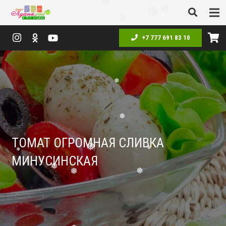
❅
❅
❅
❅
❅
+7 777 691 83 10
❅
❅
ТОМАТ ОГРОМНАЯ СЛИВКА
❅
❅
МИНУСИНСКАЯ
❅
❅
❅
❅