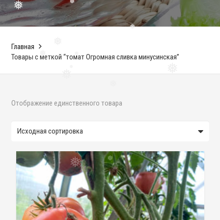
❅
❅
❅
Главная
❅
Товары с меткой “томат Огромная сливка минусинская”
❅
❅
❅
❅
❅
❅
Отображение единственного товара
❅
❅
❅
❅
❅