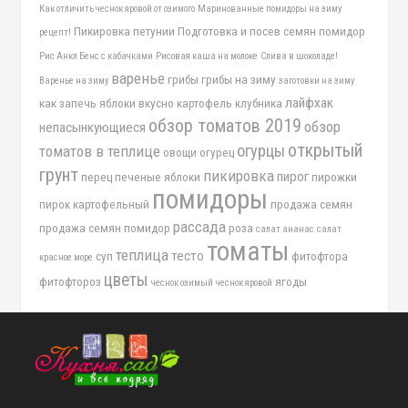
Как отличить чеснок яровой от озимого
Маринованные помидоры на зиму
Пикировка петунии
Подготовка и посев семян помидор
рецепт!
Рис Анкл Бенс с кабачками
Рисовая каша на молоке
Слива в шоколаде!
варенье
грибы
грибы на зиму
Варенье на зиму
заготовки на зиму
лайфхак
как запечь яблоки вкусно
картофель
клубника
обзор томатов 2019
обзор
непасынкующиеся
открытый
огурцы
томатов в теплице
овощи
огурец
грунт
пикировка
пирог
перец
печеные яблоки
пирожки
помидоры
пирок картофельный
продажа семян
рассада
продажа семян помидор
роза
салат ананас
салат
томаты
теплица
тесто
суп
фитофтора
красное море
цветы
фитофтороз
ягоды
чеснок озимый
чеснок яровой