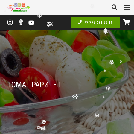
❅
❅
❅
❅
+7 777 691 83 10
❅
❅
❅
❅
❅
❅
ТОМАТ РАРИТЕТ
❅
❅
❅
❅
❅
❅