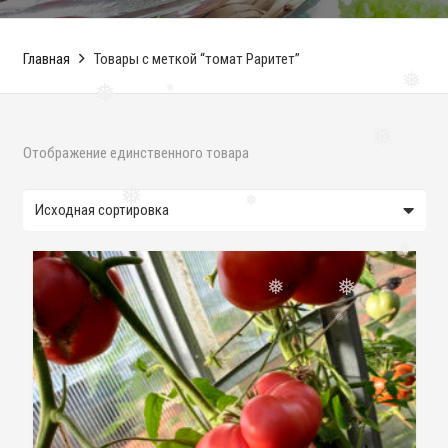
❅
❅
Главная
Товары с меткой “томат Раритет”
❅
❅
❅
Отображение единственного товара
❅
❅
❅
❅
❅
❅
❅
❅