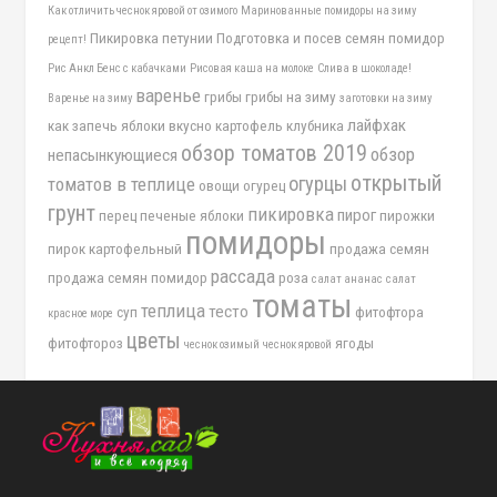
Как отличить чеснок яровой от озимого
Маринованные помидоры на зиму
Пикировка петунии
Подготовка и посев семян помидор
рецепт!
Рис Анкл Бенс с кабачками
Рисовая каша на молоке
Слива в шоколаде!
варенье
грибы
грибы на зиму
Варенье на зиму
заготовки на зиму
лайфхак
как запечь яблоки вкусно
картофель
клубника
обзор томатов 2019
обзор
непасынкующиеся
открытый
огурцы
томатов в теплице
овощи
огурец
грунт
пикировка
пирог
перец
печеные яблоки
пирожки
помидоры
пирок картофельный
продажа семян
рассада
продажа семян помидор
роза
салат ананас
салат
томаты
теплица
тесто
суп
фитофтора
красное море
цветы
фитофтороз
ягоды
чеснок озимый
чеснок яровой