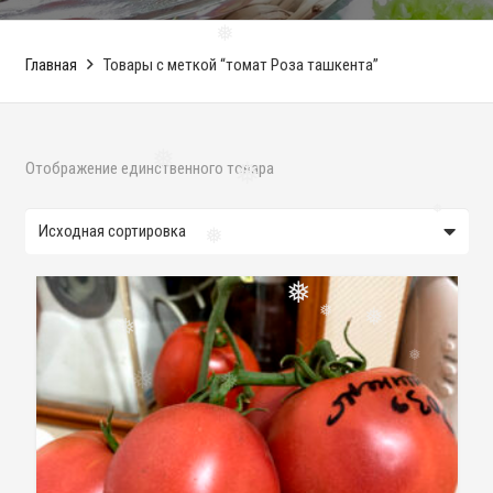
❅
Главная
Товары с меткой “томат Роза ташкента”
Отображение единственного товара
❅
❅
❅
❅
❅
❅
❅
❅
❅
❅