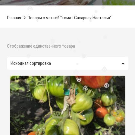
❅
❅
❅
Главная
Товары с меткой “томат Сахарная Настасья”
❅
❅
❅
❅
Отображение единственного товара
❅
❅
❅
❅
❅
❅
❅
❅
❅
❅
❅