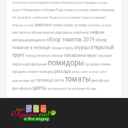
Как отличить чеснок яровой от озимого
Маринованные помидоры на зиму
Пикировка петунии
Подготовка и посев семян помидор
рецепт!
Рис Анкл Бенс с кабачками
Рисовая каша на молоке
Слива в шоколаде!
варенье
грибы
грибы на зиму
Варенье на зиму
заготовки на зиму
лайфхак
как запечь яблоки вкусно
картофель
клубника
обзор томатов 2019
обзор
непасынкующиеся
открытый
огурцы
томатов в теплице
овощи
огурец
грунт
пикировка
пирог
перец
печеные яблоки
пирожки
помидоры
пирок картофельный
продажа семян
рассада
продажа семян помидор
роза
салат ананас
салат
томаты
теплица
тесто
суп
фитофтора
красное море
цветы
фитофтороз
ягоды
чеснок озимый
чеснок яровой