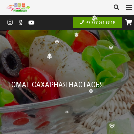
❅
❅
❅
+7 777 691 83 10
❅
❅
❅
❅
ТОМАТ САХАРНАЯ НАСТАСЬЯ
❅
❅
❅