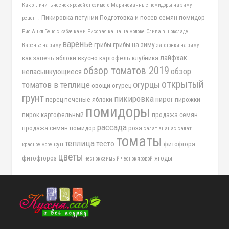
Как отличить чеснок яровой от озимого
Маринованные помидоры на зиму
Пикировка петунии
Подготовка и посев семян помидор
рецепт!
Рис Анкл Бенс с кабачками
Рисовая каша на молоке
Слива в шоколаде!
варенье
грибы
грибы на зиму
Варенье на зиму
заготовки на зиму
лайфхак
как запечь яблоки вкусно
картофель
клубника
обзор томатов 2019
обзор
непасынкующиеся
открытый
огурцы
томатов в теплице
овощи
огурец
грунт
пикировка
пирог
перец
печеные яблоки
пирожки
помидоры
пирок картофельный
продажа семян
рассада
продажа семян помидор
роза
салат ананас
салат
томаты
теплица
тесто
суп
фитофтора
красное море
цветы
фитофтороз
ягоды
чеснок озимый
чеснок яровой