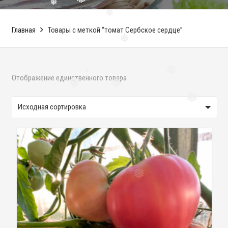
❅
❅
❅
❅
❅
Главная
Товары с меткой “томат Сербское сердце”
❅
Отображение единственного товара
❅
❅
❅
❅
❅