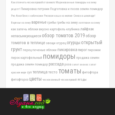
Как отличить чеснок яровой от озимого
Маринованные помидоры на зиму
Пикировка петунии
Подготовка и посев семян помидор
рецепт!
Рис Анкл Бенс с кабачками
Рисовая каша на молоке
Слива в шоколаде!
варенье
грибы
грибы на зиму
Варенье на зиму
заготовки на зиму
лайфхак
как запечь яблоки вкусно
картофель
клубника
обзор томатов 2019
обзор
непасынкующиеся
открытый
огурцы
томатов в теплице
овощи
огурец
грунт
пикировка
пирог
перец
печеные яблоки
пирожки
помидоры
пирок картофельный
продажа семян
рассада
продажа семян помидор
роза
салат ананас
салат
томаты
теплица
тесто
суп
фитофтора
красное море
цветы
фитофтороз
ягоды
чеснок озимый
чеснок яровой