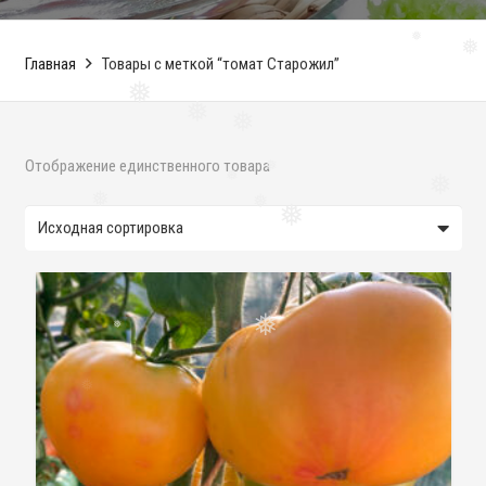
❅
Главная
Товары с меткой “томат Старожил”
❅
❅
❅
❅
Отображение единственного товара
❅
❅
❅
❅
❅
❅
❅
❅