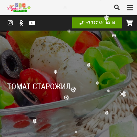
❅
❅
❅
❅
+7 777 691 83 10
❅
❅
❅
❅
ТОМАТ СТАРОЖИЛ
❅
❅
❅
❅
❅
❅
❅
❅