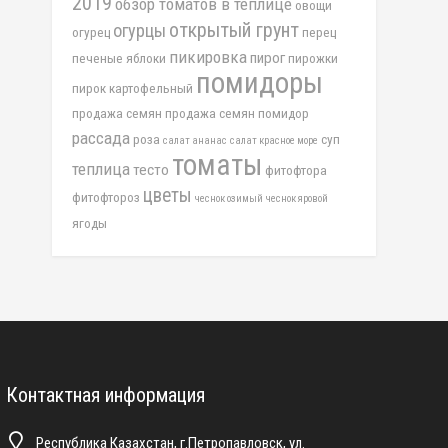
2019
обзор томатов в теплице
овощи
открытый грунт
огурцы
огурец
перец
пикировка
пирог
печеные яблоки
пирожки
помидоры
пирок картофельный
продажа семян
продажа семян помидор
рассада
роза
суп
салат ананас
салат красное море
томаты
теплица
тесто
фитофтора
цветы
фитофтороз
чеснок озимый
чеснок яровой
ягоды
Контактная информация
Республика Казахстан, г.Петропавловск, ул.