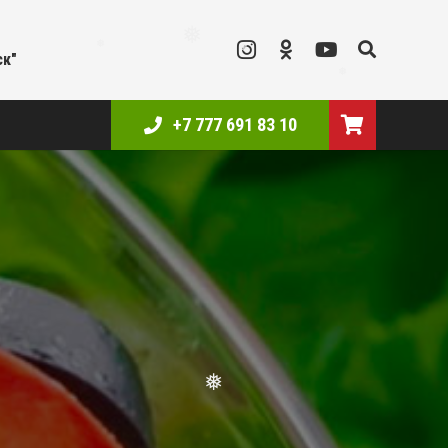
ск"
❅
❅
❅
❅
+7 777 691 83 10
❅