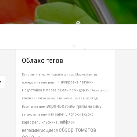
❅
❅
❅
Облако тегов
❅
Как отличить чеснок яровой от озимого
Маринованные
Пикировка петунии
помидоры на зиму рецепт!
❅
Подготовка и посев семян помидор
Рис Анкл Бенс с
кабачками
Рисовая каша на молоке
Слива в шоколаде!
варенье
грибы
грибы на зиму
Варенье на зиму
как запечь яблоки вкусно
заготовки на зиму
лайфхак
картофель
клубника
обзор томатов
непасынкующиеся