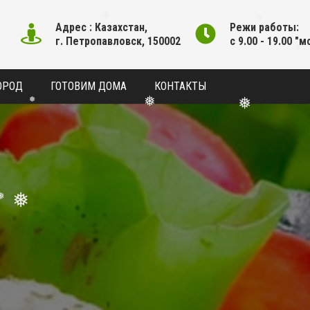
Адрес : Казахстан,
Режи работы:
❅
❅
г. Петропавловск, 150002
с 9.00 - 19.00 "м
❅
ОРОД
ГОТОВИМ ДОМА
КОНТАКТЫ
❅
❅
❅
❅