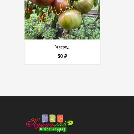
Углерод
50
₽