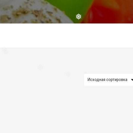
❅
❅
❅
❅
❅
❅