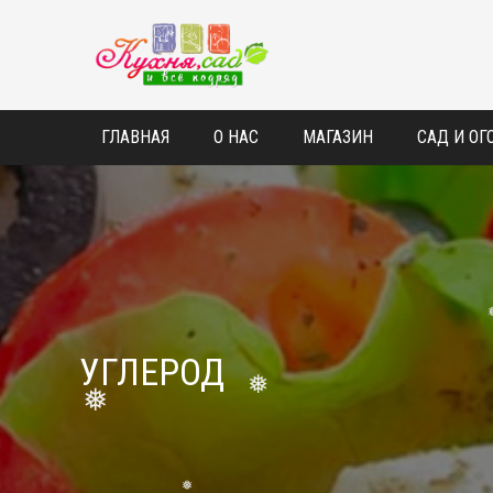
ГЛАВНАЯ
О НАС
МАГАЗИН
САД И ОГ
❅
УГЛЕРОД
❅
❅