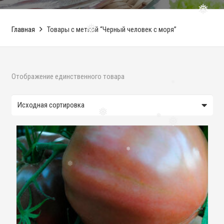
❅
Главная
Товары с меткой “Черный человек с моря”
❅
Отображение единственного товара
❅
❅
❅
❅
❅
❅
❅