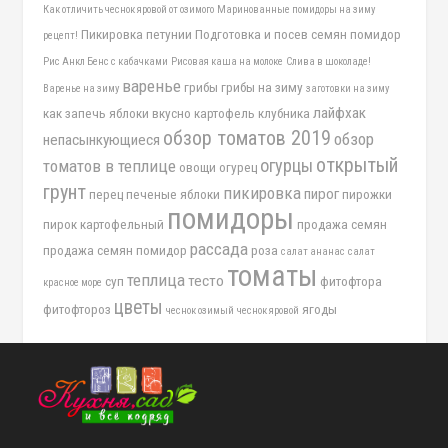
Как отличить чеснок яровой от озимого
Маринованные помидоры на зиму
Пикировка петунии
Подготовка и посев семян помидор
рецепт!
Рис Анкл Бенс с кабачками
Рисовая каша на молоке
Слива в шоколаде!
варенье
грибы
грибы на зиму
Варенье на зиму
заготовки на зиму
лайфхак
как запечь яблоки вкусно
картофель
клубника
обзор томатов 2019
обзор
непасынкующиеся
открытый
огурцы
томатов в теплице
овощи
огурец
грунт
пикировка
пирог
перец
печеные яблоки
пирожки
помидоры
пирок картофельный
продажа семян
рассада
продажа семян помидор
роза
салат ананас
салат
томаты
теплица
тесто
суп
фитофтора
красное море
цветы
фитофтороз
ягоды
чеснок озимый
чеснок яровой