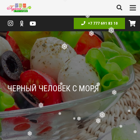
❅
❅
❅
❅
+7 777 691 83 10
❅
❅
❅
ЧЕРНЫЙ ЧЕЛОВЕК С МОРЯ
❅
❅
❅
❅
❅
❅
❅
❅
❅
❅
❅
❅
❅
❅