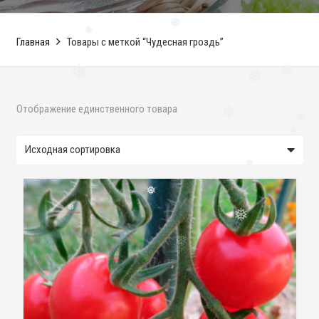
❅
Главная
Товары с меткой “Чудесная гроздь”
❅
❅
❅
❅
Отображение единственного товара
❅
❅
❅
❅
❅
❅
❅
❅
❅