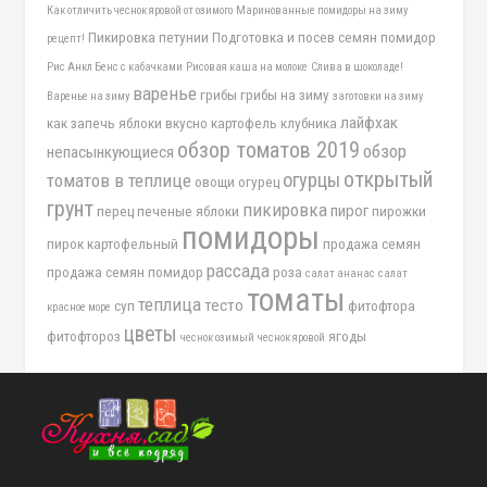
Как отличить чеснок яровой от озимого
Маринованные помидоры на зиму
Пикировка петунии
Подготовка и посев семян помидор
рецепт!
Рис Анкл Бенс с кабачками
Рисовая каша на молоке
Слива в шоколаде!
варенье
грибы
грибы на зиму
Варенье на зиму
заготовки на зиму
лайфхак
как запечь яблоки вкусно
картофель
клубника
обзор томатов 2019
обзор
непасынкующиеся
открытый
огурцы
томатов в теплице
овощи
огурец
грунт
пикировка
пирог
перец
печеные яблоки
пирожки
помидоры
пирок картофельный
продажа семян
рассада
продажа семян помидор
роза
салат ананас
салат
томаты
теплица
тесто
суп
фитофтора
красное море
цветы
фитофтороз
ягоды
чеснок озимый
чеснок яровой