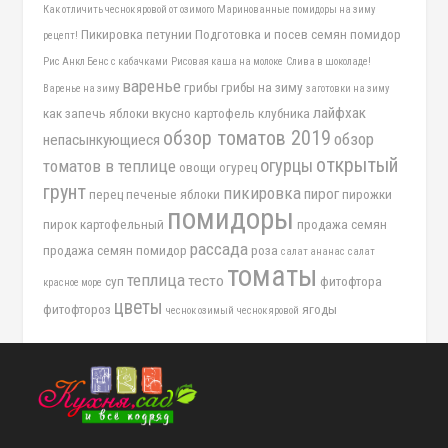
Как отличить чеснок яровой от озимого
Маринованные помидоры на зиму
Пикировка петунии
Подготовка и посев семян помидор
рецепт!
Рис Анкл Бенс с кабачками
Рисовая каша на молоке
Слива в шоколаде!
варенье
грибы
грибы на зиму
Варенье на зиму
заготовки на зиму
лайфхак
как запечь яблоки вкусно
картофель
клубника
обзор томатов 2019
обзор
непасынкующиеся
открытый
огурцы
томатов в теплице
овощи
огурец
грунт
пикировка
пирог
перец
печеные яблоки
пирожки
помидоры
пирок картофельный
продажа семян
рассада
продажа семян помидор
роза
салат ананас
салат
томаты
теплица
тесто
суп
фитофтора
красное море
цветы
фитофтороз
ягоды
чеснок озимый
чеснок яровой