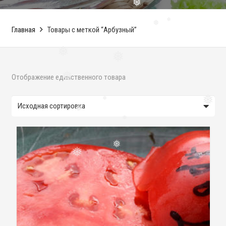
❅
❅
Главная
Товары с меткой “Арбузный”
❅
❅
❅
❅
Отображение единственного товара
❅
❅
❅
❅
❅
❅
❅
❅