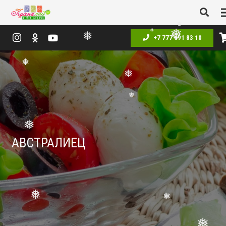
❅
❅
+7 777 691 83 10
❅
❅
❅
❅
❅
❅
АВСТРАЛИЕЦ
❅
❅