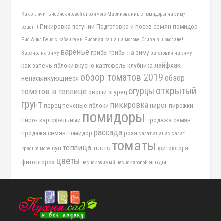
Как отличить чеснок яровой от озимого
Маринованные помидоры на зиму
Пикировка петунии
Подготовка и посев семян помидор
рецепт!
Рис Анкл Бенс с кабачками
Рисовая каша на молоке
Слива в шоколаде!
варенье
грибы
грибы на зиму
Варенье на зиму
заготовки на зиму
лайфхак
как запечь яблоки вкусно
картофель
клубника
обзор томатов 2019
обзор
непасынкующиеся
открытый
огурцы
томатов в теплице
овощи
огурец
грунт
пикировка
пирог
перец
печеные яблоки
пирожки
помидоры
пирок картофельный
продажа семян
рассада
продажа семян помидор
роза
салат ананас
салат
томаты
теплица
тесто
суп
фитофтора
красное море
цветы
фитофтороз
ягоды
чеснок озимый
чеснок яровой