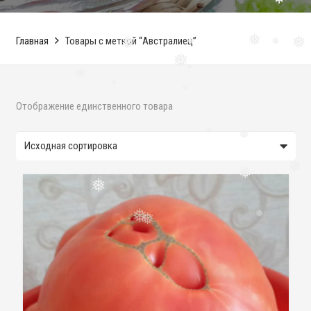
❅
Главная
Товары с меткой “Австралиец”
❅
❅
❅
❅
❅
❅
❅
❅
❅
❅
Отображение единственного товара
❅
❅
❅
❅
❅
❅
❅
❅