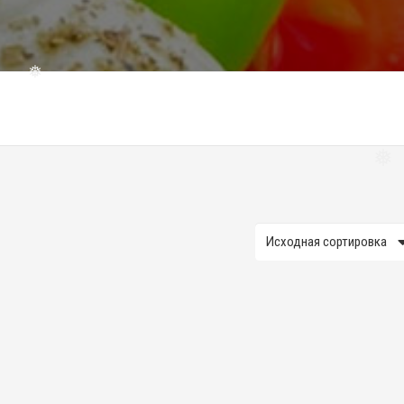
❅
❅
❅