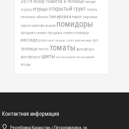
2019
обзор томатов в теплице
овощи
открытый грунт
огурцы
огурец
перец
пикировка
пирог
печеные яблоки
пирожки
помидоры
пирок картофельный
продажа семян
продажа семян помидор
рассада
роза
суп
салат ананас
салат красное море
томаты
теплица
тесто
фитофтора
цветы
фитофтороз
чеснок озимый
чеснок яровой
ягоды
Контактная информация
Республика Казахстан, г.Петропавловск, ул.