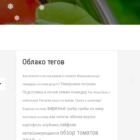
❅
❅
❅
Облако тегов
Как отличить чеснок яровой от озимого
Маринованные
Пикировка петунии
помидоры на зиму рецепт!
❅
Подготовка и посев семян помидор
Рис Анкл Бенс с
❅
кабачками
Рисовая каша на молоке
Слива в шоколаде!
варенье
грибы
грибы на зиму
Варенье на зиму
как запечь яблоки вкусно
заготовки на зиму
лайфхак
картофель
клубника
обзор томатов
непасынкующиеся