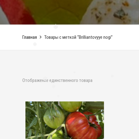
❅
Главная
Товары с меткой “Brilliantovyye nogi”
❅
Отображение единственного товара
❅
❅
❅
❅
❅
❅