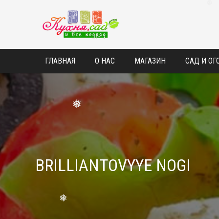
❅
❅
❅
ГЛАВНАЯ
О НАС
МАГАЗИН
САД И ОГ
❅
BRILLIANTOVYYE NOGI
❅