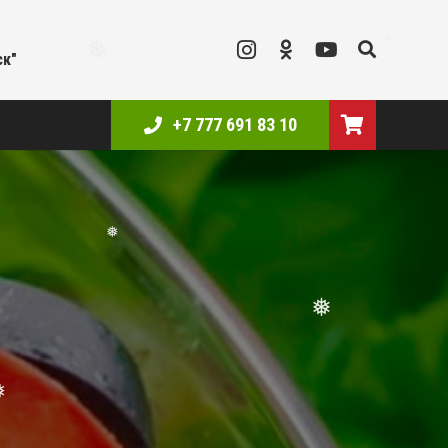
ск"
❅
❅
+7 777 691 83 10
❅
❅
❅