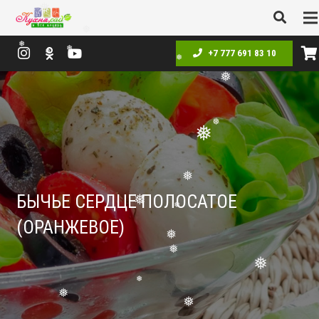
❅
❅
❅
+7 777 691 83 10
❅
❅
❅
❅
❅
❅
❅
❅
БЫЧЬЕ СЕРДЦЕ ПОЛОСАТОЕ
❅
(ОРАНЖЕВОЕ)
❅
❅
❅
❅
❅
❅
❅