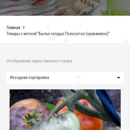
Главная
❅
❅
Товары с меткой “Бычье сердце Полосатое (оранжевое)”
❅
❅
❅
❅
Отображение единственного товара
❅
❅
❅
❅
❅