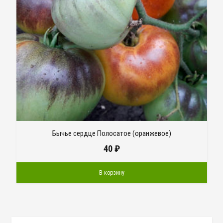
Бычье сердце Полосатое (оранжевое)
40
₽
В корзину