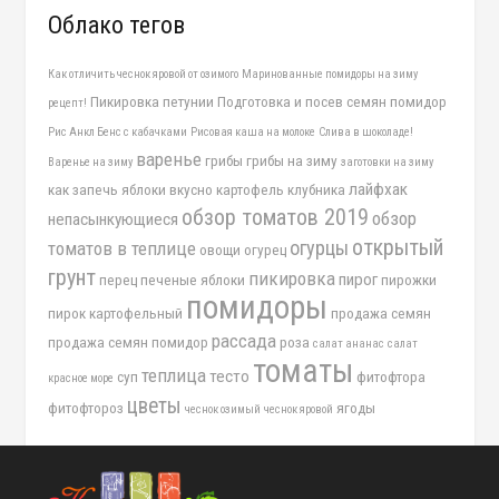
Облако тегов
Как отличить чеснок яровой от озимого
Маринованные помидоры на зиму
Пикировка петунии
Подготовка и посев семян помидор
рецепт!
Рис Анкл Бенс с кабачками
Рисовая каша на молоке
Слива в шоколаде!
варенье
грибы
грибы на зиму
Варенье на зиму
заготовки на зиму
лайфхак
как запечь яблоки вкусно
картофель
клубника
обзор томатов 2019
обзор
непасынкующиеся
открытый
огурцы
томатов в теплице
овощи
огурец
грунт
пикировка
пирог
перец
печеные яблоки
пирожки
помидоры
пирок картофельный
продажа семян
рассада
продажа семян помидор
роза
салат ананас
салат
томаты
теплица
тесто
суп
фитофтора
красное море
цветы
фитофтороз
ягоды
чеснок озимый
чеснок яровой