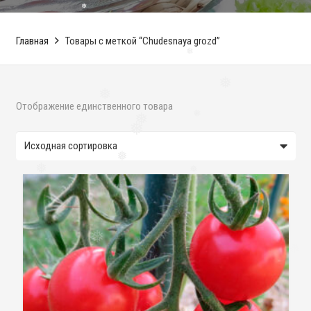
❅
❅
Главная
Товары с меткой “Chudesnaya grozd”
❅
❅
❅
Отображение единственного товара
❅
❅
❅
❅
❅
❅
❅