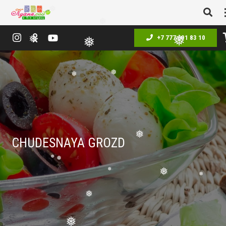
❅
❅
+7 777 691 83 10
❅
❅
❅
❅
❅
CHUDESNAYA GROZD
❅
❅
❅
❅
❅
❅
❅