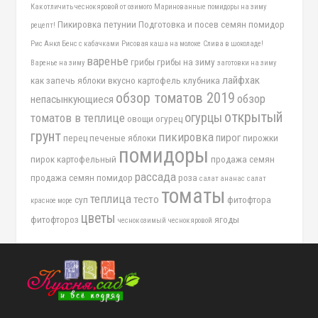
Как отличить чеснок яровой от озимого
Маринованные помидоры на зиму
Пикировка петунии
Подготовка и посев семян помидор
рецепт!
Рис Анкл Бенс с кабачками
Рисовая каша на молоке
Слива в шоколаде!
варенье
грибы
грибы на зиму
Варенье на зиму
заготовки на зиму
лайфхак
как запечь яблоки вкусно
картофель
клубника
обзор томатов 2019
обзор
непасынкующиеся
открытый
огурцы
томатов в теплице
овощи
огурец
грунт
пикировка
пирог
перец
печеные яблоки
пирожки
помидоры
пирок картофельный
продажа семян
рассада
продажа семян помидор
роза
салат ананас
салат
томаты
теплица
тесто
суп
фитофтора
красное море
цветы
фитофтороз
ягоды
чеснок озимый
чеснок яровой