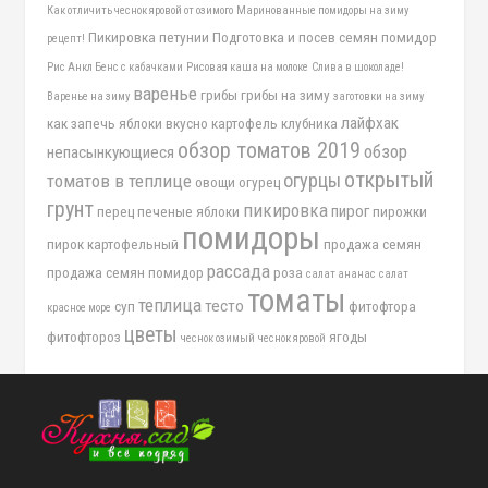
Как отличить чеснок яровой от озимого
Маринованные помидоры на зиму
Пикировка петунии
Подготовка и посев семян помидор
рецепт!
Рис Анкл Бенс с кабачками
Рисовая каша на молоке
Слива в шоколаде!
варенье
грибы
грибы на зиму
Варенье на зиму
заготовки на зиму
лайфхак
как запечь яблоки вкусно
картофель
клубника
обзор томатов 2019
обзор
непасынкующиеся
открытый
огурцы
томатов в теплице
овощи
огурец
грунт
пикировка
пирог
перец
печеные яблоки
пирожки
помидоры
пирок картофельный
продажа семян
рассада
продажа семян помидор
роза
салат ананас
салат
томаты
теплица
тесто
суп
фитофтора
красное море
цветы
фитофтороз
ягоды
чеснок озимый
чеснок яровой