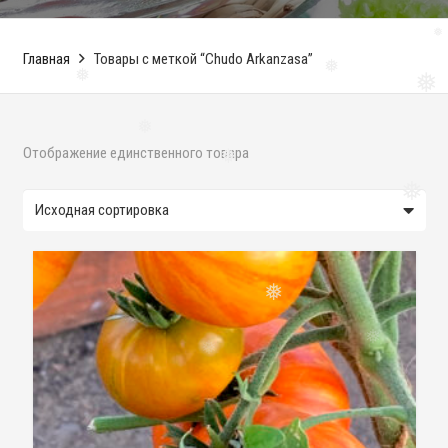
❅
❅
❅
Главная
Товары с меткой “Chudo Arkanzasa”
❅
❅
❅
❅
Отображение единственного товара
❅
❅
❅
❅