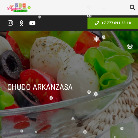
❅
❅
❅
❅
❅
❅
❅
+7 777 691 83 10
❅
❅
❅
CHUDO ARKANZASA
❅
❅
❅
❅
❅
❅
❅