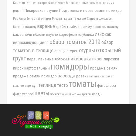
Как отличить чеснок яровой от озимого
Маринованные помидоры на зиму
Пикировка петунии
Подготовка и посев семян помидор
рецепт!
Рис Анкл Бенс с кабачками
Рисовая каша на молоке
Слива в шоколаде!
варенье
грибы
грибы на зиму
Варенье на зиму
заготовки на зиму
лайфхак
как запечь яблоки вкусно
картофель
клубника
обзор томатов 2019
обзор
непасынкующиеся
открытый
огурцы
томатов в теплице
овощи
огурец
грунт
пикировка
пирог
перец
печеные яблоки
пирожки
помидоры
пирок картофельный
продажа семян
рассада
продажа семян помидор
роза
салат ананас
салат
томаты
теплица
тесто
суп
фитофтора
красное море
цветы
фитофтороз
ягоды
чеснок озимый
чеснок яровой