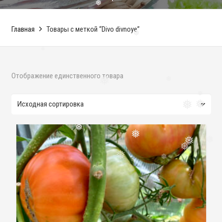
❅
❅
❅
❅
Главная
Товары с меткой “Divo divnoye”
❅
❅
Отображение единственного товара
❅
❅
❅
❅
❅
❅
❅
❅
❅
❅
❅
❅