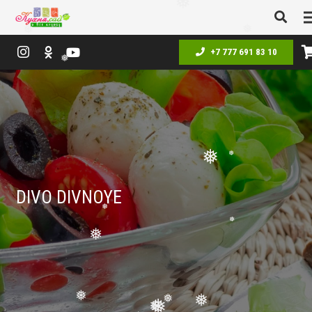
❅
❅
❅
+7 777 691 83 10
❅
❅
❅
DIVO DIVNOYE
❅
❅
❅
❅
❅