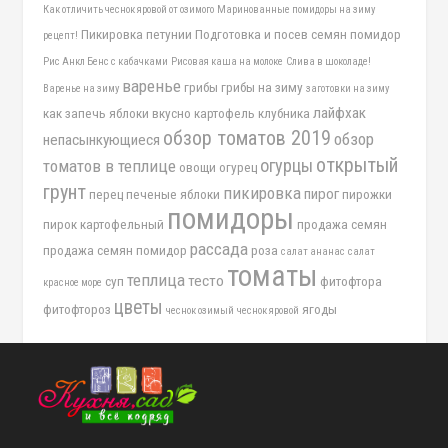
Как отличить чеснок яровой от озимого
Маринованные помидоры на зиму
Пикировка петунии
Подготовка и посев семян помидор
рецепт!
Рис Анкл Бенс с кабачками
Рисовая каша на молоке
Слива в шоколаде!
варенье
грибы
грибы на зиму
Варенье на зиму
заготовки на зиму
лайфхак
как запечь яблоки вкусно
картофель
клубника
обзор томатов 2019
обзор
непасынкующиеся
открытый
огурцы
томатов в теплице
овощи
огурец
грунт
пикировка
пирог
перец
печеные яблоки
пирожки
помидоры
пирок картофельный
продажа семян
рассада
продажа семян помидор
роза
салат ананас
салат
томаты
теплица
тесто
суп
фитофтора
красное море
цветы
фитофтороз
ягоды
чеснок озимый
чеснок яровой