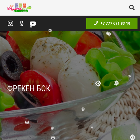
+7 777 691 83 10
❅
❅
❅
❅
❅
❅
ФРЕКЕН БОК
❅
❅
❅
❅
❅