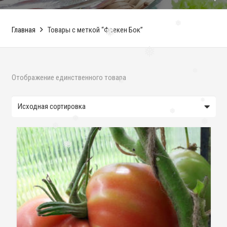
❅
❅
Главная
Товары с меткой “Фрекен Бок”
❅
❅
❅
Отображение единственного товара
❅
❅
❅
❅
❅
❅
❅
❅
❅
❅