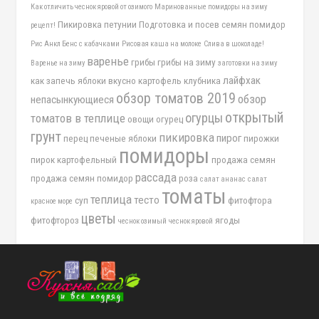
Как отличить чеснок яровой от озимого
Маринованные помидоры на зиму
Пикировка петунии
Подготовка и посев семян помидор
рецепт!
Рис Анкл Бенс с кабачками
Рисовая каша на молоке
Слива в шоколаде!
варенье
грибы
грибы на зиму
Варенье на зиму
заготовки на зиму
лайфхак
как запечь яблоки вкусно
картофель
клубника
обзор томатов 2019
обзор
непасынкующиеся
открытый
огурцы
томатов в теплице
овощи
огурец
грунт
пикировка
пирог
перец
печеные яблоки
пирожки
помидоры
пирок картофельный
продажа семян
рассада
продажа семян помидор
роза
салат ананас
салат
томаты
теплица
тесто
суп
фитофтора
красное море
цветы
фитофтороз
ягоды
чеснок озимый
чеснок яровой