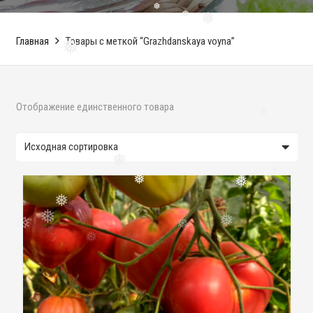
❅
❅
❅
Главная
Товары с меткой “Grazhdanskaya voyna”
❅
Отображение единственного товара
❅
❅
❅
❅
❅
❅
❅
❅
❅
❅
❅