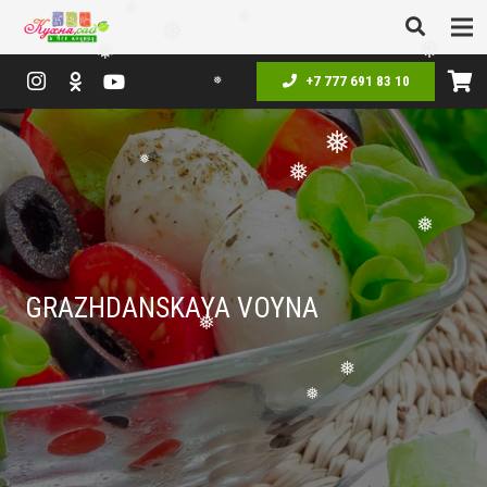
❅
❅
❅
❅
❅
❅
+7 777 691 83 10
❅
❅
❅
❅
❅
GRAZHDANSKAYA VOYNA
❅
❅
❅