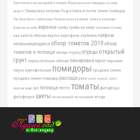
Как отличить чеснок яровой от озимого
Маринованные помидоры на зиму
Пикировка петунии
Подготовка и посев семян помидор
рецепт!
Рис Анкл Бенс с кабачками
Рисовая каша на молоке
Слива в шоколаде!
варенье
грибы
грибы на зиму
Варенье на зиму
заготовки на зиму
лайфхак
как запечь яблоки вкусно
картофель
клубника
обзор томатов 2019
обзор
непасынкующиеся
открытый
огурцы
томатов в теплице
овощи
огурец
грунт
пикировка
пирог
перец
печеные яблоки
пирожки
помидоры
пирок картофельный
продажа семян
рассада
продажа семян помидор
роза
салат ананас
салат
томаты
теплица
тесто
суп
фитофтора
красное море
цветы
фитофтороз
ягоды
чеснок озимый
чеснок яровой