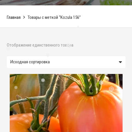
Главная
Товары с меткой “Kozula 156”
❅
Отображение единственного товара
❅
❅
❅
❅
❅
❅
❅
❅
❅
❅