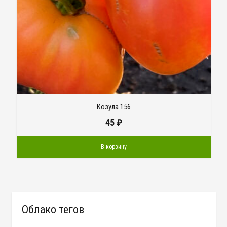
Козула 156
45
₽
В корзину
Облако тегов