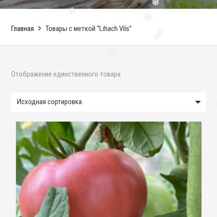
❅
❅
❅
❅
❅
Главная
Товары с меткой “Lihach Vils”
❅
❅
❅
❅
Отображение единственного товара
❅