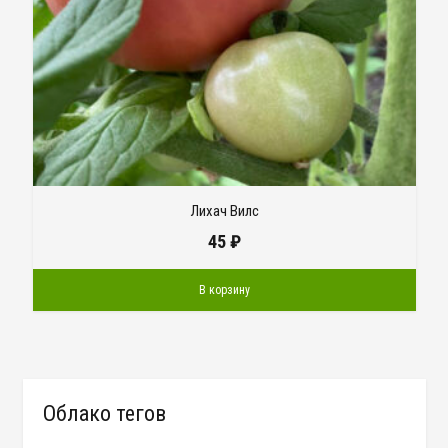
Лихач Вилс
45
₽
В корзину
Облако тегов