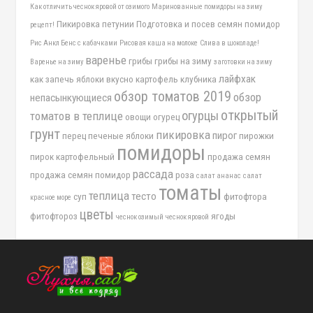
Как отличить чеснок яровой от озимого
Маринованные помидоры на зиму
Пикировка петунии
Подготовка и посев семян помидор
рецепт!
Рис Анкл Бенс с кабачками
Рисовая каша на молоке
Слива в шоколаде!
варенье
грибы
грибы на зиму
Варенье на зиму
заготовки на зиму
лайфхак
как запечь яблоки вкусно
картофель
клубника
обзор томатов 2019
обзор
непасынкующиеся
открытый
огурцы
томатов в теплице
овощи
огурец
грунт
пикировка
пирог
перец
печеные яблоки
пирожки
помидоры
пирок картофельный
продажа семян
рассада
продажа семян помидор
роза
салат ананас
салат
томаты
теплица
тесто
суп
фитофтора
красное море
цветы
фитофтороз
ягоды
чеснок озимый
чеснок яровой