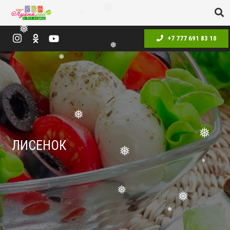
❅
❅
❅
+7 777 691 83 10
❅
❅
❅
❅
ЛИСЕНОК
❅
❅
❅
❅
❅