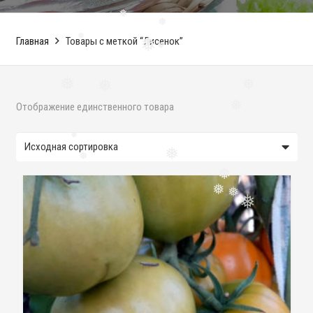
❅
❅
Главная
Товары с меткой “Лисенок”
❅
❅
❅
❅
❅
❅
Отображение единственного товара
❅
❅
❅
❅
❅
❅
❅
❅