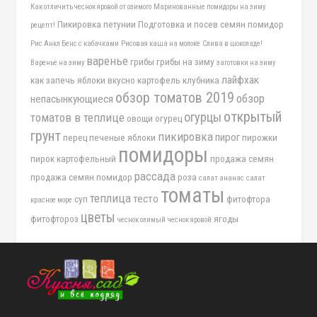
Как отличить чеснок яровой от озимого
Маринованные помидоры на зиму
Пикировка петунии
Подготовка и посев семян помидор
рецепт!
Рис Анкл Бенс с кабачками
Рисовая каша на молоке
Слива в шоколаде!
варенье
грибы
грибы на зиму
Варенье на зиму
заготовки на зиму
лайфхак
как запечь яблоки вкусно
картофель
клубника
обзор томатов 2019
обзор
непасынкующиеся
открытый
огурцы
томатов в теплице
овощи
огурец
грунт
пикировка
пирог
перец
печеные яблоки
пирожки
помидоры
пирок картофельный
продажа семян
рассада
продажа семян помидор
роза
салат ананас
салат
томаты
теплица
тесто
суп
фитофтора
красное море
цветы
фитофтороз
ягоды
чеснок озимый
чеснок яровой