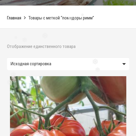
Главная
Товары с меткой “помидоры римм”
❅
❅
❅
❅
❅
Отображение единственного товара
❅
❅
❅
❅