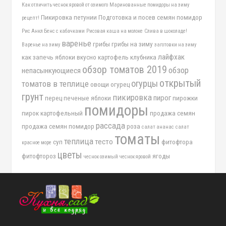
Как отличить чеснок яровой от озимого
Маринованные помидоры на зиму
Пикировка петунии
Подготовка и посев семян помидор
рецепт!
Рис Анкл Бенс с кабачками
Рисовая каша на молоке
Слива в шоколаде!
варенье
грибы
грибы на зиму
Варенье на зиму
заготовки на зиму
лайфхак
как запечь яблоки вкусно
картофель
клубника
обзор томатов 2019
обзор
непасынкующиеся
открытый
огурцы
томатов в теплице
овощи
огурец
грунт
пикировка
пирог
перец
печеные яблоки
пирожки
помидоры
пирок картофельный
продажа семян
рассада
продажа семян помидор
роза
салат ананас
салат
томаты
теплица
тесто
суп
фитофтора
красное море
цветы
фитофтороз
ягоды
чеснок озимый
чеснок яровой